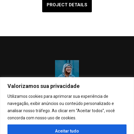
PROJECT DETAILS
Valorizamos sua privacidade
“What is the point of being alive if you don’t at least
try to do something remarkable?”
Utilizamos cookies para aprimorar sua experiência de
navegação, exibir anúncios ou conteúdo personalizado e
analisar nosso tráfego. Ao clicar em “Aceitar todos”, você
JANET MORRIS
concorda com nosso uso de cookies.
Aceitar tudo